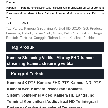
Kontras
Paparan
Parameter eksposur dapat disesuaikan, mendukung eksposur otomatis
Penyesuaian
Kecerahan, Definisi, Saturasi, Kontras, Mode Keseimbangan Putih, Pengua
Video
SNR
>50dB
Tag Panas: Kamera Streaming Vertikal HD BC104-SG, Produsen,
Pemasok, Pabrik, dalam Stok, Grosir, Beli, Cina, Diskon, Harga
Rendah, Terbaru, Canggih, Tahan Lama, Kualitas, Fashion
Tag Produk
Kamera Streaming Vertikal Minrray FHD, kamera
streaming, kamera streaming vertikal
Kategori Terkait
Kamera 4K PTZ
Kamera FHD PTZ
Kamera NDI PTZ
Kamera web
Kamera Pelacakan Otomatis
Sistem Konferensi Video
Kamera HD Langsung
Terminal Komunikasi Audiovisual HD Terintegrasi
Endpoint Cerdas Audiovisual Terintegrasi