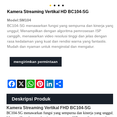
Kamera Streaming Vertikal HD BC104-SG
Model:SM104
BC104-SG menawarkan fungsi yang sempurna dan kinerja yang
unggul; Menampilkan dengan algoritma pemrosesan ISP
canggih, menawarkan video resolusi tinggi dan jelas dengan
rasa kedalaman yang kuat dan rendisi warna yang fantastis.
Mudah dan nyaman untuk menginstal dan mengatur.
mengirimkan permintaan
Facebook
X
WhatsApp
Pinterest
LinkedIn
Share
Deskripsi Produk
Kamera Streaming Vertikal FHD BC104-SG
BC104-SG menawarkan fungsi yang sempurna dan kinerja yang unggul;