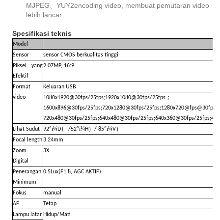
MJPEG
、
YUY2
encoding video, membuat pemutaran video
lebih lancar;
Spesifikasi teknis
Model
Sensor
sensor CMOS berkualitas tinggi
Piksel yang
2.07MP, 16:9
Efektif
Format
Keluaran USB
；
video
1080x1920@30fps/25fps;1920x1080@30fps/25fps
1600x896@30fps/25fps;720x1280@30fps/25fps;1280x720@fps@30fps/2
720x480@30fps/25fps;640x480@30fps/25fps;640x360@30fps/25fps;48
°ï¼
）
°ï¼
）
°ï¼
）
Lihat Sudut
92
D
/52
H
/ 85
V
Focal length
3.24mm
Zoom
3X
Digital
Penerangan
0.5Lux(F1.8, AGC AKTIF)
Minimum
Fokus
manual
AF
Tetap
Lampu latar
Hidup/Mati