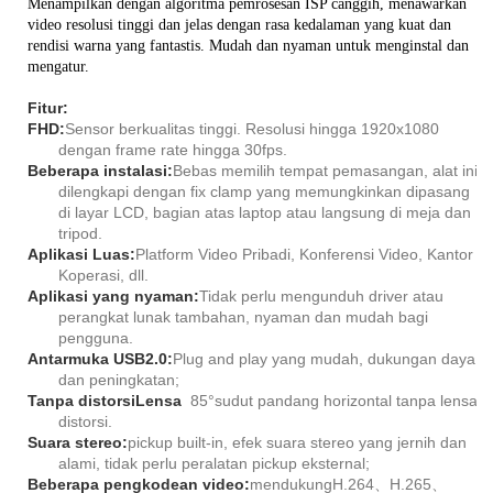
Menampilkan dengan algoritma pemrosesan ISP canggih, menawarkan
video resolusi tinggi dan jelas dengan rasa kedalaman yang kuat dan
rendisi warna yang fantastis. Mudah dan nyaman untuk menginstal dan
mengatur.
Fitur:
FHD:
Sensor berkualitas tinggi. Resolusi hingga 1920x1080
dengan frame rate hingga 30fps.
Beberapa instalasi:
Bebas memilih tempat pemasangan, alat ini
dilengkapi dengan fix clamp yang memungkinkan dipasang
di layar LCD, bagian atas laptop atau langsung di meja dan
tripod.
Aplikasi Luas:
Platform Video Pribadi, Konferensi Video, Kantor
Koperasi, dll.
Aplikasi yang nyaman:
Tidak perlu mengunduh driver atau
perangkat lunak tambahan, nyaman dan mudah bagi
pengguna.
Antarmuka USB2.0:
Plug and play yang mudah, dukungan daya
dan peningkatan;
Tanpa distorsi
Lensa
8
5
°
sudut pandang horizontal tanpa lensa
distorsi
.
Suara stereo:
pickup built-in, efek suara stereo yang jernih dan
alami, tidak perlu peralatan pickup eksternal;
Beberapa pengkodean video:
mendukung
H.264
、
H.265
、