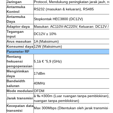
Jaringan
Protocol, Mendukung peningkatan jarak jauh, reb
Antarmuka
RS232 (masukan & keluaran), RS485
Kontrol
Antarmuka
Stopkontak HEC3800 (DC12V)
Daya
Adaptor daya
Masukan: AC110V-AC220V; Keluaran: DC12V / 1
Tegangan
DC12V ± 10%
input
Arus masukan
1A (Maksimum)
Konsumsi daya
12W (Maksimum)
Parameter RF
Rentang
frekuensi
5,1â € ”5,9 (GHz)
pengoperasian
Mengirimkan
17dBm
daya
Bandwidth
40MHz
saluran
Mode modulasi
OFDM
â ‰ ¤300m (Luar ruangan tanpa pemblokiran), 
Jarak transmisi
ruangan tanpa pemblokiran)
Kecepatan data
Max 300Mbps (Ditentukan oleh jarak transmisi da
transmisi