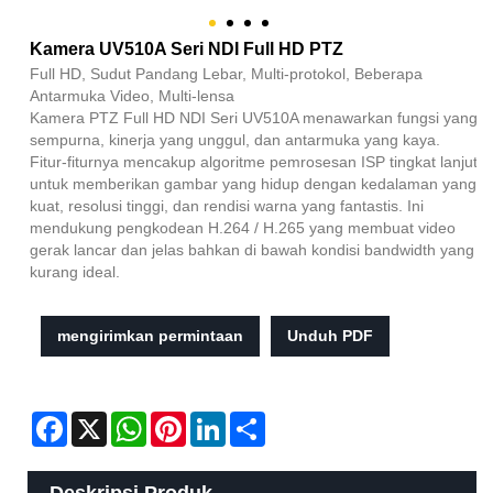
Kamera UV510A Seri NDI Full HD PTZ
Full HD, Sudut Pandang Lebar, Multi-protokol, Beberapa
Antarmuka Video, Multi-lensa
Kamera PTZ Full HD NDI Seri UV510A menawarkan fungsi yang
sempurna, kinerja yang unggul, dan antarmuka yang kaya.
Fitur-fiturnya mencakup algoritme pemrosesan ISP tingkat lanjut
untuk memberikan gambar yang hidup dengan kedalaman yang
kuat, resolusi tinggi, dan rendisi warna yang fantastis. Ini
mendukung pengkodean H.264 / H.265 yang membuat video
gerak lancar dan jelas bahkan di bawah kondisi bandwidth yang
kurang ideal.
mengirimkan permintaan
Unduh PDF
Facebook
X
WhatsApp
Pinterest
LinkedIn
Share
Deskripsi Produk