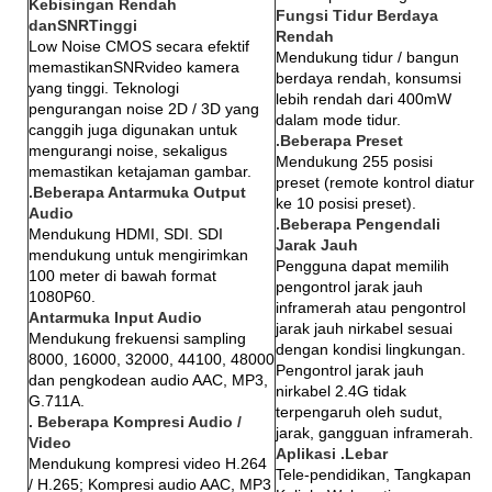
Kebisingan Rendah
Fungsi Tidur Berdaya
danSNRTinggi
Rendah
Low Noise CMOS secara efektif
Mendukung tidur / bangun
memastikanSNRvideo kamera
berdaya rendah, konsumsi
yang tinggi. Teknologi
lebih rendah dari 400mW
pengurangan noise 2D / 3D yang
dalam mode tidur.
canggih juga digunakan untuk
.Beberapa Preset
mengurangi noise, sekaligus
Mendukung 255 posisi
memastikan ketajaman gambar.
preset (remote kontrol diatur
.Beberapa Antarmuka Output
ke 10 posisi preset).
Audio
.Beberapa Pengendali
Mendukung HDMI, SDI. SDI
Jarak Jauh
mendukung untuk mengirimkan
Pengguna dapat memilih
100 meter di bawah format
pengontrol jarak jauh
1080P60.
inframerah atau pengontrol
Antarmuka Input Audio
jarak jauh nirkabel sesuai
Mendukung frekuensi sampling
dengan kondisi lingkungan.
8000, 16000, 32000, 44100, 48000
Pengontrol jarak jauh
dan pengkodean audio AAC, MP3,
nirkabel 2.4G tidak
G.711A.
terpengaruh oleh sudut,
. Beberapa Kompresi Audio /
jarak, gangguan inframerah.
Video
Aplikasi .Lebar
Mendukung kompresi video H.264
Tele-pendidikan, Tangkapan
/ H.265; Kompresi audio AAC, MP3