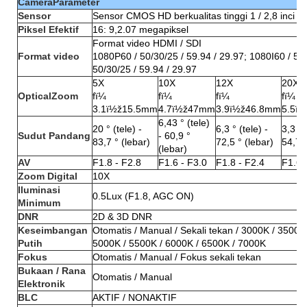
CameraParameter
Sensor
Sensor CMOS HD berkualitas tinggi 1 / 2,8 inci
Piksel Efektif
16: 9,2.07 megapiksel
Format video HDMI / SDI
Format video
1080P60 / 50/30/25 / 59.94 / 29.97; 1080I60 / 50
50/30/25 / 59.94 / 29.97
5X
10X
12X
20X
OpticalZoom
fï¼
fï¼
fï¼
fï¼
3.1ï½ž15.5mm
4.7ï½ž47mm
3.9ï½ž46.8mm
5.5ï
6,43 ° (tele)
20 ° (tele) -
6,3 ° (tele) -
3,3 ° 
Sudut Pandang
- 60,9 °
83,7 ° (lebar)
72,5 ° (lebar)
54,7 °
(lebar)
AV
F1.8 - F2.8
F1.6 - F3.0
F1.8 - F2.4
F1.6 
Zoom Digital
10X
Iluminasi
0.5Lux (F1.8, AGC ON)
Minimum
DNR
2D & 3D DNR
Keseimbangan
Otomatis / Manual / Sekali tekan / 3000K / 3500K
Putih
5000K / 5500K / 6000K / 6500K / 7000K
Fokus
Otomatis / Manual / Fokus sekali tekan
Bukaan / Rana
Otomatis / Manual
Elektronik
BLC
AKTIF / NONAKTIF