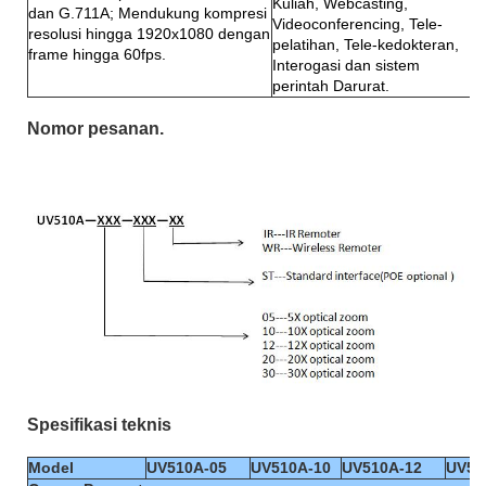
Kuliah, Webcasting,
dan G.711A; Mendukung kompresi
Videoconferencing, Tele-
resolusi hingga 1920x1080 dengan
pelatihan, Tele-kedokteran,
frame hingga 60fps.
Interogasi dan sistem
perintah Darurat.
Nomor pesanan.
Spesifikasi teknis
Model
UV510A-05
UV510A-10
UV510A-12
UV51