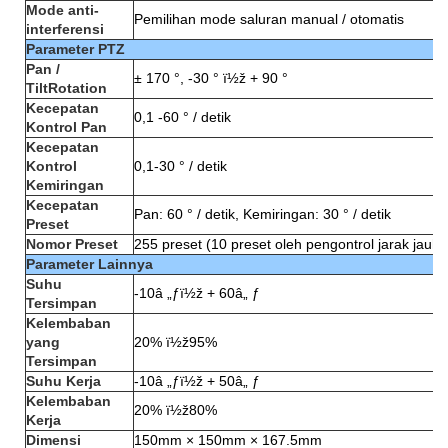
Mode anti-
Pemilihan mode saluran manual / otomatis
interferensi
Parameter PTZ
Pan /
± 170 °, -30 ° ï½ž + 90 °
TiltRotation
Kecepatan
0,1 -60 ° / detik
Kontrol Pan
Kecepatan
Kontrol
0,1-30 ° / detik
Kemiringan
Kecepatan
Pan: 60 ° / detik, Kemiringan: 30 ° / detik
Preset
Nomor Preset
255 preset (10 preset oleh pengontrol jarak jauh)
Parameter Lainnya
Suhu
-10â „ƒï½ž + 60â„ ƒ
Tersimpan
Kelembaban
yang
20% ï½ž95%
Tersimpan
Suhu Kerja
-10â „ƒï½ž + 50â„ ƒ
Kelembaban
20% ï½ž80%
Kerja
Dimensi
150mm × 150mm × 167.5mm