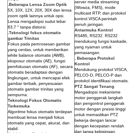
server media streaming
.Beberapa Lensa Zoom Optik
(Wowza, FMS), mode
5X, 10X, 12X, 20X, 30X dan lensa
multicast RTP, dan protokol
zoom optik lainnya untuk opsi.
kontrol VISCA perintah
Lensa mengadopsi sudut lebar
penuh jaringan.
83,7 ° tanpa distorsi.
Antarmuka Kontrol
.Teknologi fokus otomatis
RS485, RS232. RS232
gambar Trinitas
mendukung fungsi kaskade,
Fokus pada pemrosesan gambar
yang nyaman untuk
yang cerdas, untuk memberikan
pemasangan.
white balance otomatis (AWB),
. Beberapa Protokol
eksposur otomatis (AE), fungsi
Kontrol
pemfokusan otomatis (AF), secara
Mendukung protokol VISCA,
otomatis beradaptasi dengan
PELCO-D, PELCO-P dan
lingkungan, untuk mencapai efek
protokol identifikasi otomatis.
gambar terbaik, penyesuaian
PTZ Sangat Tenang
otomatis gambar trinitas yang
Mengadopsi mekanisme
sempurna.
motor penggerak langkah
Teknologi Fokus Otomatis
dan pengontrol penggerak
Terkemuka
motor dengan presisi tinggi
Algoritme fokus otomatis terdepan
untuk memastikan PTZ
membuat lensa menjadi fokus
bekerja dengan lancar
otomatis yang cepat, akurat, dan
dengan kecepatan rendah
stabil.
dan tanpa kebisingan.