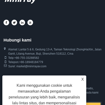
Hubungi kami
Alamat: Lantai 5 & 6, Gedung 13-A, Taman Teknologi ZhongHaiXin, Jalan
Ganli, Lilang Avenue, Buji, Shenzhen 518112, Cina
Telp:
+86-755-33288582
Telepon:
+86-18948184779
Surel:
market@minrrayav.com
Inquiry For Pricelist
X
Kami menggunakan cookie untuk
Untuk pertanyaan tentang kamera PTZ kami, kamera pelacak otomatis,
menawarkan Anda pengalaman
kamera web atau daftar harga, silakan tinggalkan email Anda kepada kami
penelusuran yang lebih baik, menganalisis
dan kami akan menghubungi Anda dalam waktu 24 jam.
lalu lintas situs, dan mempersonalisasi