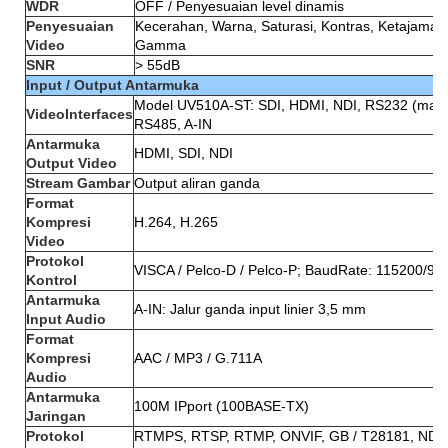
WDR
OFF / Penyesuaian level dinamis
Penyesuaian
Kecerahan, Warna, Saturasi, Kontras, Ketajaman
Video
Gamma
SNR
> 55dB
Input / Output Antarmuka
Model UV510A-ST: SDI, HDMI, NDI, RS232 (masu
VideoInterfaces
RS485, A-IN
Antarmuka
HDMI, SDI, NDI
Output Video
Stream Gambar
Output aliran ganda
Format
Kompresi
H.264, H.265
Video
Protokol
VISCA / Pelco-D / Pelco-P; BaudRate: 115200/96
Kontrol
Antarmuka
A-IN: Jalur ganda input linier 3,5 mm
Input Audio
Format
Kompresi
AAC / MP3 / G.711A
Audio
Antarmuka
100M IPport (100BASE-TX)
Jaringan
Protokol
RTMPS, RTSP, RTMP, ONVIF, GB / T28181, NDI,