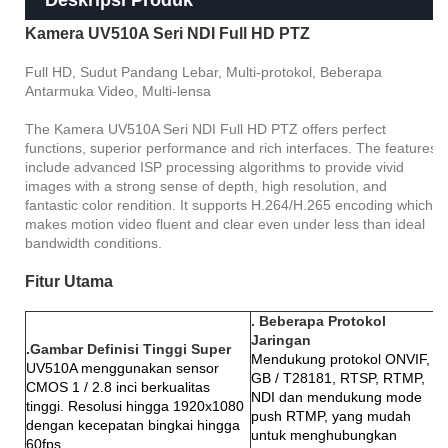
Kamera UV510A Seri NDI Full HD PTZ
Full HD, Sudut Pandang Lebar, Multi-protokol, Beberapa
Antarmuka Video, Multi-lensa
The Kamera UV510A Seri NDI Full HD PTZ offers perfect
functions, superior performance and rich interfaces. The features
include advanced ISP processing algorithms to provide vivid
images with a strong sense of depth, high resolution, and
fantastic color rendition. It supports H.264/H.265 encoding which
makes motion video fluent and clear even under less than ideal
bandwidth conditions.
Fitur Utama
. Beberapa Protokol
Jaringan
.Gambar Definisi Tinggi Super
Mendukung protokol ONVIF,
UV510A menggunakan sensor
GB / T28181, RTSP, RTMP,
CMOS 1 / 2.8 inci berkualitas
NDI dan mendukung mode
tinggi. Resolusi hingga 1920x1080
push RTMP, yang mudah
dengan kecepatan bingkai hingga
untuk menghubungkan
60fps.